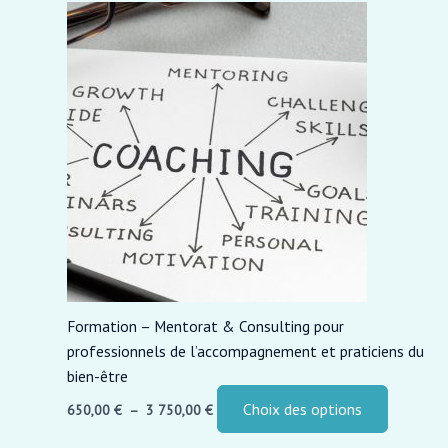
Plage
Ce
de
produit
prix :
a
650,00 €
à
plusieurs
3
variations
750,00 €
Les
options
peuvent
être
choisies
sur
la
page
Formation – Mentorat & Consulting pour
du
professionnels de l’accompagnement et praticiens du
produit
bien-être
Choix des options
650,00
€
–
3 750,00
€