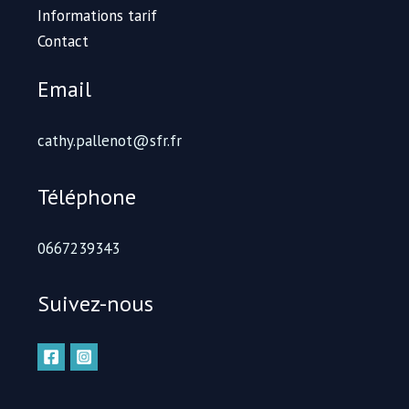
Informations tarif
Contact
Email
cathy.pallenot@sfr.fr
Téléphone
0667239343
Suivez-nous