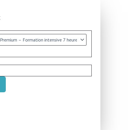
Plage
€
de
prix :
650,00 €
à
3
750,00 €