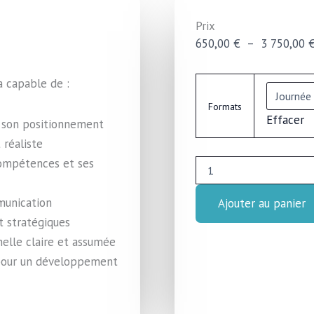
Prix
650,00
€
–
3 750,00
quantité
ra capable de :
de
Formats
Formation
Effacer
–
et son positionnement
Mentorat
 réaliste
&
compétences et ses
Consulting
pour
professionnels
mmunication
Ajouter au panier
de
l’accompagnement
t stratégiques
et
elle claire et assumée
praticiens
 pour un développement
du
bien-
être